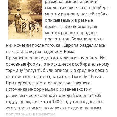
размера, выносливости и
смелости является основой для
многих разновидностей собак,
описываемых в разные
времена. Это верно и для
многих ранних породных
прототипов. Большинство из
них исчезли после того, как Европа разделилась
на части вслед за падением Рима.
Предшественники догов стали исключением. Их
основные формы, относящиеся к собирательному
термину "алаунт", были описаны в средние века в
охотничьих трактатах, таких как Livre de Chasse.
При переводе этого основополагающего
источника информации о средневековом
развитии чистокровной породы Уотсон в 1905
году утверждает, что к 1400 году типаж дога был
уже устоявшимся, но далеко не единственным
популярным вариантом.