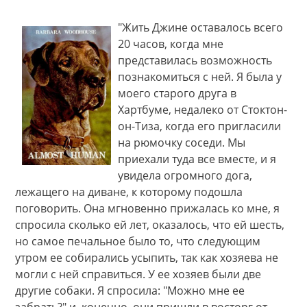
"Жить Джине оставалось всего
20 часов, когда мне
представилась возможность
познакомиться с ней. Я была у
моего старого друга в
Хартбуме, недалеко от Стоктон-
он-Тиза, когда его пригласили
на рюмочку соседи. Мы
приехали туда все вместе, и я
увидела огромного дога,
лежащего на диване, к которому подошла
поговорить. Она мгновенно прижалась ко мне, я
спросила сколько ей лет, оказалось, что ей шесть,
но самое печальное было то, что следующим
утром ее собирались усыпить, так как хозяева не
могли с ней справиться. У ее хозяев были две
другие собаки. Я спросила: "Можно мне ее
забрать?" и, конечно, они пришли в восторг от