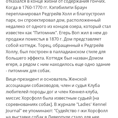
отказался в конце жизни от содержания гончих.
Когда в 1760-1770 гг. Кэпэбилити Браун
перепланировал Редгрейв Холл и благоустроил
парк, он спроектировал дом, расположенный
недалеко от одного из концов озера, который стал
известен как "Питомник". Егерь Воп жил в нем до
продажи поместья в 1870 г. Дом представляет
собой коттедж. Торец, обращенный к Редгрейв
Холлу, был построен в палладианском стиле для
большего эффекта. Коттедж был назван Домом
егеря, а рядом с ним находилось еще одно здание
- питомник для собак.
Вице-президент и основатель Женской
ассоциации собаководов, член и судья Клуба
любителей породы дог и член Кеннел-клуба,
миссис Хорсфолл была известным судьей [на
соревнованиях собак]. В журнале "Ladies' Kennel
Journal" ее упоминают: "Судейство г-жи Хорсфолл
на выставке собак в Ливерпуле стало для нее