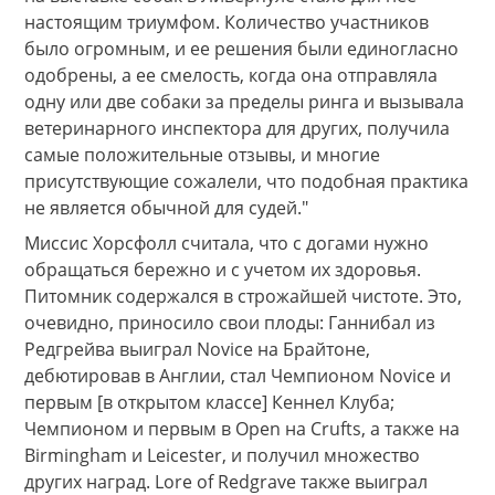
настоящим триумфом. Количество участников
было огромным, и ее решения были единогласно
одобрены, а ее смелость, когда она отправляла
одну или две собаки за пределы ринга и вызывала
ветеринарного инспектора для других, получила
самые положительные отзывы, и многие
присутствующие сожалели, что подобная практика
не является обычной для судей."
Миссис Хорсфолл считала, что с догами нужно
обращаться бережно и с учетом их здоровья.
Питомник содержался в строжайшей чистоте. Это,
очевидно, приносило свои плоды: Ганнибал из
Редгрейва выиграл Novice на Брайтоне,
дебютировав в Англии, стал Чемпионом Novice и
первым [в открытом классе] Кеннел Клуба;
Чемпионом и первым в Open на Crufts, а также на
Birmingham и Leicester, и получил множество
других наград. Lore of Redgrave также выиграл