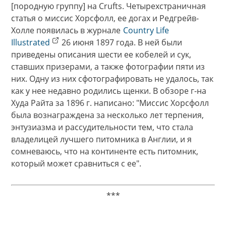
[породную группу] на Crufts. Четырехстраничная
статья о миссис Хорсфолл, ее догах и Редгрейв-
Холле появилась в журнале
Country Life
Illustrated
26 июня 1897 года. В ней были
приведены описания шести ее кобелей и сук,
ставших призерами, а также фотографии пяти из
них. Одну из них сфотографировать не удалось, так
как у нее недавно родились щенки. В обзоре г-на
Худа Райта за 1896 г. написано: "Миссис Хорсфолл
была вознаграждена за несколько лет терпения,
энтузиазма и рассудительности тем, что стала
владелицей лучшего питомника в Англии, и я
сомневаюсь, что на континенте есть питомник,
который может сравниться с ее".
***