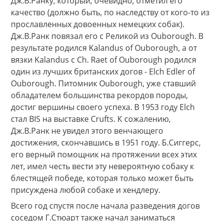
Дж.В.Ранку, который, очевидно, отметил его
качество (должно быть, по наследству от кого-то из
прославленных довоенных немецких собак).
Дж.В.Ранк повязал его с Реликой из Ouborough. В
результате родился Kalandus of Ouborough, а от
вязки Kalandus с Ch. Raet of Ouborough родился
один из лучших британских догов - Elch Edler of
Ouborough. Питомник Ouborough, уже ставший
обладателем большинства рекордов породы,
достиг вершины своего успеха. В 1953 году Elch
стал BIS на выставке Crufts. К сожалению,
Дж.В.Ранк не увидел этого венчающего
достижения, скончавшись в 1951 году. Б.Сиггерс,
его верный помощник на протяжении всех этих
лет, имел честь вести эту невероятную собаку к
блестящей победе, которая только может быть
присуждена любой собаке и хендлеру.
Всего год спустя после начала разведения догов
соседом Г.Стюарт также начал заниматься