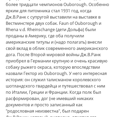
более тридцати чемпионов Ouborough. Особенно
ярким для питомника стал 1931 год, когда
Дж.В.Ранк с супругой выставили на выставке в
Вестминстере двух собак. Faun of Ouborough и
Rhena v.d. Rheinschange (дети Дольфа) были
проданы в Америку, где оба получили
американские титулы и (надо полагать) внесли
свой вклад в облик современного американского
дога. После Второй мировой войны Дж.В.Ранк
приобрел в Германии крупную и очень красивую
собаку рыжего окраса, которую впоследствии
назвали Гектор из Ouborough. У него интересная
история: он служил талисманом королевского
шотландского гвардейца и путешествовал с ним
по Италии, Греции и Франции. Когда полк был
расформирован, дог (не имевший никаких
документов и просто записанный как
"родословная неизвестна", был подарен