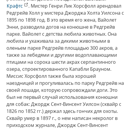
Крафтс
. Мистер Генри Лик Хорсфолл арендовал
Редгрейв Холл у мистера Джорджа Холта Уилсона с
1895 по 1898 год. В это время его жена, Вайолет
Энни, разводила догов на конюшне в Редгрейв
парке. Вайолет с детства любила животных. Она
любила и ухаживала за дикими животными в
оленьем парке Редгрейв площадью 300 акров, а
также за лебедями и другими водоплавающими
птицами на сорока шести акрах серпантинного
озера, спроектированного Капабли Брауном.
Миссис Хорсфолл также была хорошей
наездницей и прогуливалась по парку Редгрейв на
своей лошади, которую сопровождали доги. Это
был не первый случай использования конюшни
для собак: Джордж Сент-Винсент Уилсон (сквайр с
1826 по 1852 гг.) держал здесь гончих для охоты.
Сквайр умер в 1897 г., о нем написан некролог в
приходском журнале, Джордж Сент-Винсент