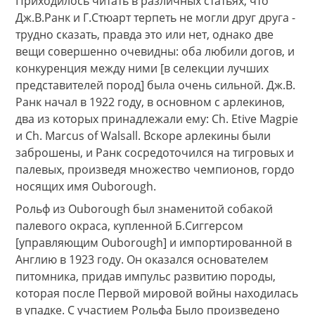
Приходилось читать в различных статьях, что
Дж.В.Ранк и Г.Стюарт терпеть не могли друг друга -
трудно сказать, правда это или нет, однако две
вещи совершенно очевидны: оба любили догов, и
конкуренция между ними [в селекции лучших
представителей пород] была очень сильной. Дж.В.
Ранк начал в 1922 году, в основном с арлекинов,
два из которых принадлежали ему: Ch. Etive Magpie
и Ch. Marcus of Walsall. Вскоре арлекины были
заброшены, и Ранк сосредоточился на тигровых и
палевых, произведя множество чемпионов, гордо
носящих имя Ouborough.
Рольф из Ouborough был знаменитой собакой
палевого окраса, купленной Б.Сиггерсом
[управляющим Ouborough] и импортированной в
Англию в 1923 году. Он оказался основателем
питомника, придав импульс развитию породы,
которая после Первой мировой войны находилась
в упадке. С участием Рольфа Было произведено