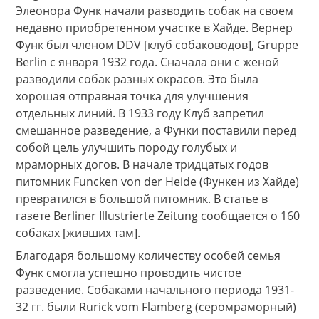
Элеонора Функ начали разводить собак на своем
недавно приобретенном участке в Хайде. Вернер
Функ был членом DDV [клуб собаководов], Gruppe
Berlin с января 1932 года. Сначала они с женой
разводили собак разных окрасов. Это была
хорошая отправная точка для улучшения
отдельных линий. В 1933 году Клуб запретил
смешанное разведение, а Функи поставили перед
собой цель улучшить породу голубых и
мраморных догов. В начале тридцатых годов
питомник Funcken von der Heide (Функен из Хайде)
превратился в большой питомник. В статье в
газете Berliner Illustrierte Zeitung сообщается о 160
собаках [живших там].
Благодаря большому количеству особей семья
Функ смогла успешно проводить чистое
разведение. Собаками начального периода 1931-
32 гг. были Rurick vom Flamberg (серомраморный)