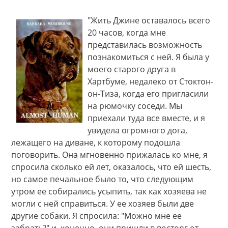
"Жить Джине оставалось всего
20 часов, когда мне
представилась возможность
познакомиться с ней. Я была у
моего старого друга в
Хартбуме, недалеко от Стоктон-
он-Тиза, когда его пригласили
на рюмочку соседи. Мы
приехали туда все вместе, и я
увидела огромного дога,
лежащего на диване, к которому подошла
поговорить. Она мгновенно прижалась ко мне, я
спросила сколько ей лет, оказалось, что ей шесть,
но самое печальное было то, что следующим
утром ее собирались усыпить, так как хозяева не
могли с ней справиться. У ее хозяев были две
другие собаки. Я спросила: "Можно мне ее
забрать?" и, конечно, они пришли в восторг от