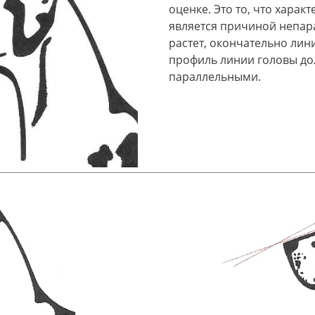
оценке. Это то, что харак
является причиной непара
растет, окончательно лин
профиль линии головы д
параллельными.