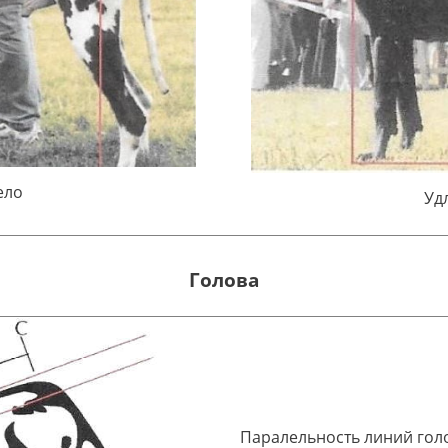
ело
Уд
Голова
Паралельность линий гол