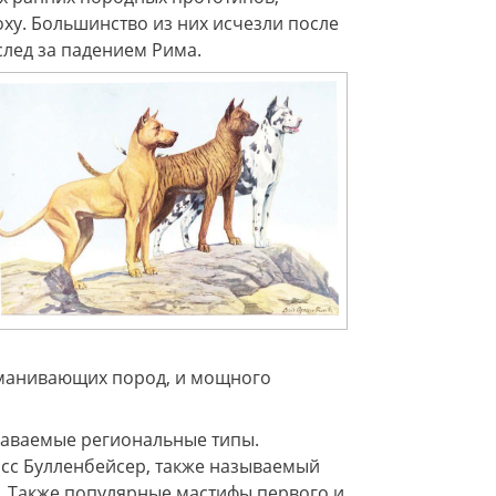
ху. Большинство из них исчезли после
след за падением Рима.
иманивающих пород, и мощного
знаваемые региональные типы.
осс Булленбейсер, также называемый
е. Также популярные мастифы первого и