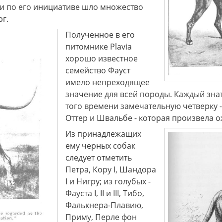
о и по его инициативе шло множество
рг.
Полученное в его
питомнике Plavia
хорошо известное
семейство Фауст
имело непреходящее
значение для всей породы. Каждый зна
того времени замечательную четверку - 
Оттер и Швальбе - которая произвела 
Из принадлежащих
ему черных собак
следует отметить
Петра, Кору I, Шандора
I и Нигру; из голубых -
Фауста I, II и III, Тибо,
Фалькнера-Плавию,
Приму, Перле фон