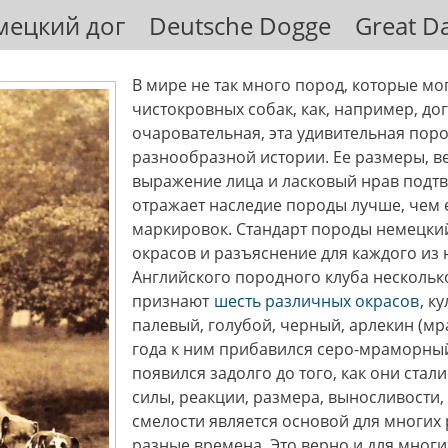
мецкий дог Deutsche Dogge Great D
В мире не так много пород, которые м
чистокровных собак, как, например, до
очаровательная, эта удивительная поро
разнообразной истории. Ее размеры, 
выражение лица и ласковый нрав подтве
отражает наследие породы лучше, чем 
маркировок. Стандарт породы немецки
окрасов и разъяснение для каждого из н
Английского породного клуба несколько
признают
шесть различных окрасов
, к
палевый, голубой, черный, арлекин (м
года к ним прибавился серо-мраморный)
появился задолго до того, как они ста
силы, реакции, размера, выносливости
смелости является основой для многих
разные времена. Это верно и для мног