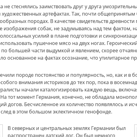
ка не стеснялись заимствовать друг у друга умозритель
 художественных артефактах. Так, почти общепринятым
образных породах. В качестве свидетельств древности
 изображения собак, не задумываясь над тем фактом, 
 колоссальных усилий в плане подготовки и синхрониза
использовать пушечное мясо на двух ногах. Героически
л по большей части выдумкой и явлением, скорее отчаян
о основанное на фактах осознание, что утилитарное пр
ечили породе постоянство и популярность, но, как и в 
особого внимания историков до тех пор, пока в восемна
ралисты начали каталогизировать каждую вещь, включа
На тот момент Германия, конечно, не обладала монопол
 догов. Бесчисленное их количество появлялось и исче
 след в этом большом эклектичном генофонде.
В северных и центральных землях Германии был
распространен датский дог. Он был немного