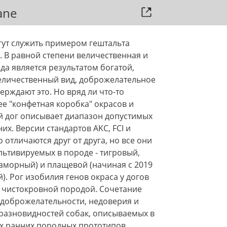
ane
огут служить примером гештальта
г. В равной степени величественная и
да является результатом богатой,
величественный вид, доброжелательное
рждают это. Но вряд ли что-то
ее "конфетная коробка" окрасов и
й дог описывает диапазон допустимых
их. Версии стандартов AKC, FCI и
 отличаются друг от друга, но все они
ультивируемых в породе - тигровый,
раморный) и плащевой (начиная с 2019
. Рог изобилия генов окраса у догов
ли чистокровной породой. Сочетание
, доброжелательности, недоверия и
 разновидностей собак, описываемых в
их ранних породных прототипов,