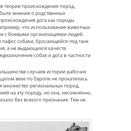
ные теории происхождения пород,
 было мнение о родственных
 происхождения дога как породы
например, что использование животных
ции с боевыми организациями людей.
й пафос собаки, бросающейся под танк
ия, а не выдающихся качеств
едназначение собак и дога в частности
большинстве случаев истории рабочих
дцатом веке по Европе не прокатилась
я множество региональных пород,
ией на эту породу, но она, несомненно,
зало без всякого признания. Тем не