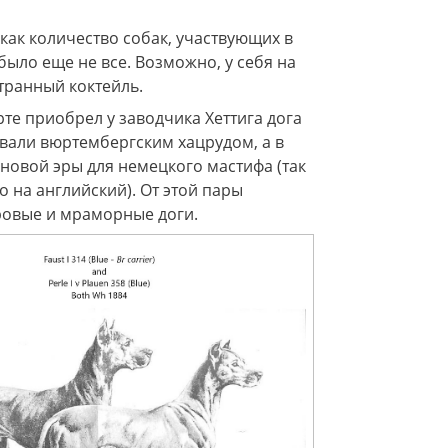
как количество собак, участвующих в
было еще не все. Возможно, у себя на
транный коктейль.
рте приобрел у заводчика Хеттига дога
ывали вюртембергским хацрудом, а в
 новой эры для немецкого мастифа (так
 на английский). От этой пары
ровые и мраморные доги.