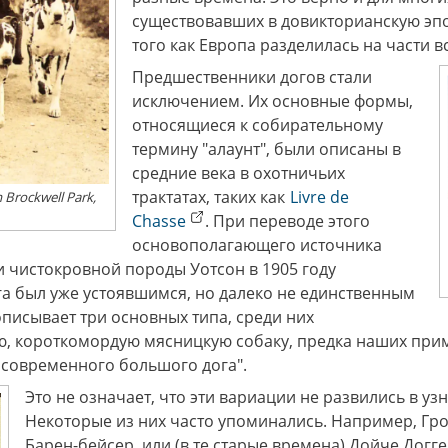
существовавших в довикторианскую эпо
того как Европа разделилась на части в
Предшественники догов стали
исключением. Их основные формы,
относящиеся к собирательному
термину "алаунт", были описаны в
средние века в охотничьих
трактатах, таких как
Livre de
n Brockwell Park,
Chasse
. При переводе этого
основополагающего источника
 чистокровной породы Уотсон в 1905 году
дога был уже устоявшимся, но далеко не единственным
писывает три основных типа, среди них
, короткомордую мясницкую собаку, предка наших пр
современного большого дога".
Это не означает, что эти вариации не развились в у
Некоторые из них часто упоминались. Например, Гр
Барен-бейсер, или (в те старые времена) Дойче Догг