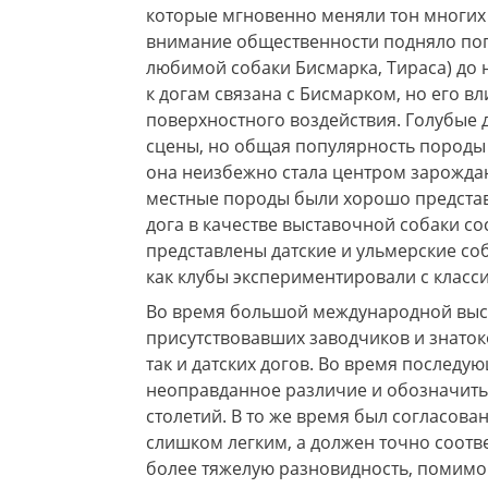
которые мгновенно меняли тон многих
внимание общественности подняло попу
любимой собаки Бисмарка, Тираса) до
к догам связана с Бисмарком, но его в
поверхностного воздействия. Голубые 
сцены, но общая популярность породы 
она неизбежно стала центром зарожда
местные породы были хорошо представл
дога в качестве выставочной собаки сос
представлены датские и ульмерские соб
как клубы экспериментировали с класс
Во время большой международной выстав
присутствовавших заводчиков и знаток
так и датских догов. Во время последу
неоправданное различие и обозначить 
столетий. В то же время был согласов
слишком легким, а должен точно соотв
более тяжелую разновидность, помимо