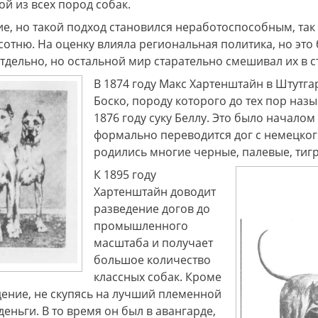
й из всех пород собак.
, но такой подход становился неработоспособным, так 
тню. На оценку влияла региональная политика, но это 
тдельно, но остальной мир старательно смешивал их в с
В 1874 году Макс Хартенштайн в Штутга
Боско, породу которого до тех пор наз
1876 году суку Беллу. Это было началом
формально переводится дог с немецкого
родились многие черные, палевые, тиг
К 1895 году
Хартенштайн доводит
разведение догов до
промышленного
масштаба и получает
большое количество
классных собак. Кроме
дение, не скупясь на лучший племенной
ньги. В то время он был в авангарде,