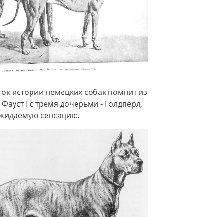
ток истории немецких собак помнит из
Фауст I с тремя дочерьми - Голдперл,
ожидаемую сенсацию.