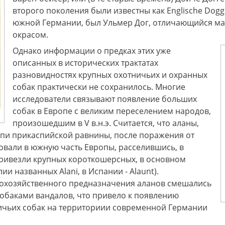
второго поколения были известны как Englische Dog
южной Германии, был Ульмер Дог, отличающийся м
окрасом.
Однако информации о предках этих уже
описанных в исторических трактатах
разновидностях крупных охотничьих и охранных
собак практически не сохранилось. Многие
исследователи связывают появление больших
собак в Европе с великим переселением народов,
произошедшим в V в.н.э. Считается, что аланы,
епи прикаспийской равнины, после поражения от
ровали в южную часть Европы, расселившись, в
привезли крупных короткошерсных, в основном
лии названных Alani, в Испании - Alaunt).
охозяйственного предназначения аланов смешались
обаками вандалов, что привело к появлению
ичьих собак на территориии современной Германии