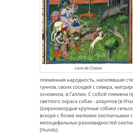
Livre de Chasse
племенная народность, населявшая ст
гуннов, своих соседей с севера, мигри
основном, в Галлии. С собой племена 
светлого окраса собак - алаунтов (в Ита
Широкомордые крупные собаки сельск
вскоре с более мелкими охотничьими с
мезоцефальных разновидностей охотн
(Hunds).