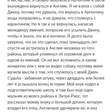
К несчастью, я сильно заболела в Аргентине и была
вынуждена вернуться в Англию. Я не взяла с собой
Джину, потому что думала, что вернусь в Аргентину,
когда поправлюсь, и не думала, что столкнусь с
карантином. Но я так и не вернулась, написав
менеджеру имения, попросив его усыпить Джину,
чтобы я знала, что все кончено. Я долго была
уверена, что он это сделал, пока тринадцать лет
спустя не встретила в Англии человека из того
района, который упомянул об огромном доге в
одном из имений. Он не мог вспомнить, в каком
конкретно или с кем он видел собаку, поэтому меня
мучили мысли о том, что случилось с моей Джин.
Судьба - забавная штука, через двадцать или более
лет я услышала конец истории. Мой внук ходил в
подготовительную школу, и там был еще один
мальчик из моего района в Энтре-Риос, тот
рассказал моему внуку о большой догине, которую
владел его отец. Англичане удочерили ее, и она